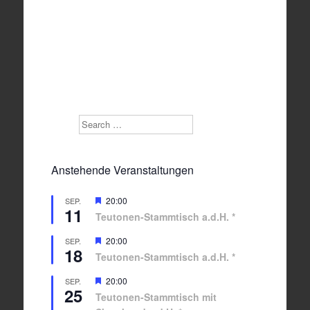
Search
Anstehende Veranstaltungen
Hervorgehoben
20:00
SEP.
11
Teutonen-Stammtisch a.d.H. *
Hervorgehoben
20:00
SEP.
18
Teutonen-Stammtisch a.d.H. *
Hervorgehoben
20:00
SEP.
25
Teutonen-Stammtisch mit