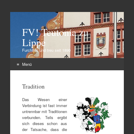
FV! Teutonia zu
Lippe
Furchtlos und treu seit 1890
Menü
Zum
Inhalt
Tradition
springen
Das Wesen einer
Verbindung ist fast immer
untrennbar mit Traditionen
verbunden. Teils ergibt
sich dieses schon aus
der Tatsache, dass die