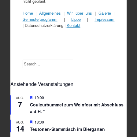
nicht geplant.
Home
|
Allgemeines
|
Wir über uns
|
Galerie
|
Semesterprogramm
|
Lippe
|
Impressum
| Datenschutzerklärung |
Kontakt
Search
Anstehende Veranstaltungen
Hervorgehoben
19:00
AUG.
7
Couleurbummel zum Weinfest mit Abschluss
a.d.H. *
Hervorgehoben
18:30
AUG.
14
Teutonen-Stammtisch im Biergarten