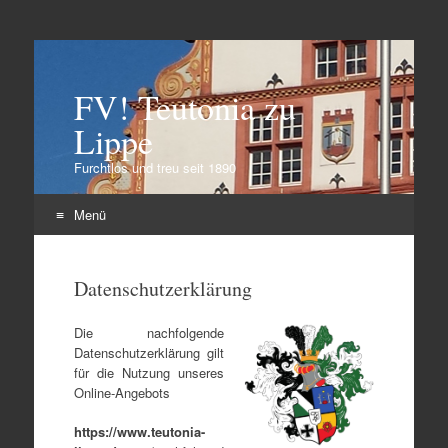
FV! Teutonia zu
Lippe
Furchtlos und treu seit 1890
Menü
Zum
Inhalt
Datenschutzerklärung
springen
Die nachfolgende
Datenschutzerklärung gilt
für die Nutzung unseres
Online-Angebots
https://www.teutonia-