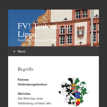
FV! Teutonia zu
Lippe
Furchtlos und treu seit 1890
Menü
Zum
Inhalt
Begriffe
springen
Kleines
Verbindungslexikon
Aktivitas
Die Aktivitas einer
Verbindung umfasst alle