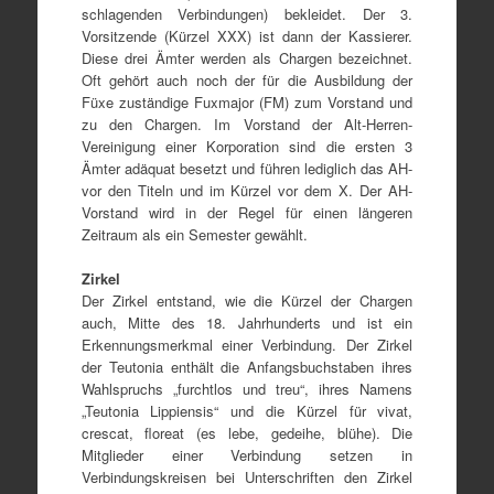
schlagenden Verbindungen) bekleidet. Der 3.
Vorsitzende (Kürzel XXX) ist dann der Kassierer.
Diese drei Ämter werden als Chargen bezeichnet.
Oft gehört auch noch der für die Ausbildung der
Füxe zuständige Fuxmajor (FM) zum Vorstand und
zu den Chargen. Im Vorstand der Alt-Herren-
Vereinigung einer Korporation sind die ersten 3
Ämter adäquat besetzt und führen lediglich das AH-
vor den Titeln und im Kürzel vor dem X. Der AH-
Vorstand wird in der Regel für einen längeren
Zeitraum als ein Semester gewählt.
Zirkel
Der Zirkel entstand, wie die Kürzel der Chargen
auch, Mitte des 18. Jahrhunderts und ist ein
Erkennungsmerkmal einer Verbindung. Der Zirkel
der Teutonia enthält die Anfangsbuchstaben ihres
Wahlspruchs „furchtlos und treu“, ihres Namens
„Teutonia Lippiensis“ und die Kürzel für vivat,
crescat, floreat (es lebe, gedeihe, blühe). Die
Mitglieder einer Verbindung setzen in
Verbindungskreisen bei Unterschriften den Zirkel