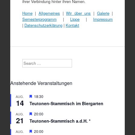
ihrer Verbindung hinter ihren Namen.
Home
|
Allgemeines
|
Wir über uns
|
Galerie
|
Semesterprogramm
|
Lippe
|
Impressum
|
Datenschutzerklärung
|
Kontakt
Search
Anstehende Veranstaltungen
Hervorgehoben
18:30
AUG.
14
Teutonen-Stammtisch im Biergarten
Hervorgehoben
20:00
AUG.
21
Teutonen-Stammtisch a.d.H. *
Hervorgehoben
20:00
AUG.