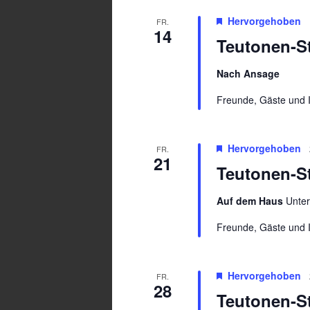
Hervorgehoben
FR.
14
Teutonen-S
Nach Ansage
Freunde, Gäste und I
Hervorgehoben
FR.
21
Teutonen-St
Auf dem Haus
Unte
Freunde, Gäste und I
Hervorgehoben
FR.
28
Teutonen-St