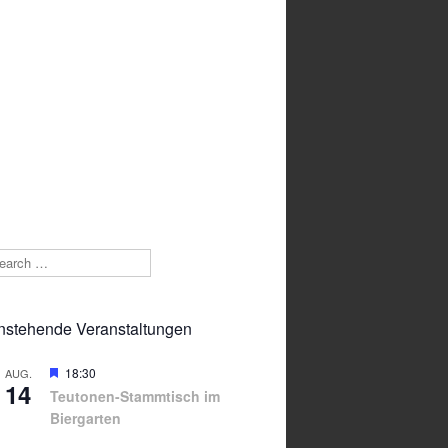
arch
nstehende Veranstaltungen
Hervorgehoben
18:30
AUG.
14
Teutonen-Stammtisch im
Biergarten