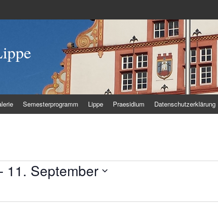
Lippe
lerie
Semesterprogramm
Lippe
Praesidium
Datenschutzerklärung
- 
11. September