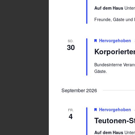
Auf dem Haus
Unte
Freunde, Gäste und I
Hervorgehoben
SO.
30
Korporierte
Bundesinterne Verans
Gäste.
September 2026
Hervorgehoben
FR.
4
Teutonen-S
Auf dem Haus
Unte