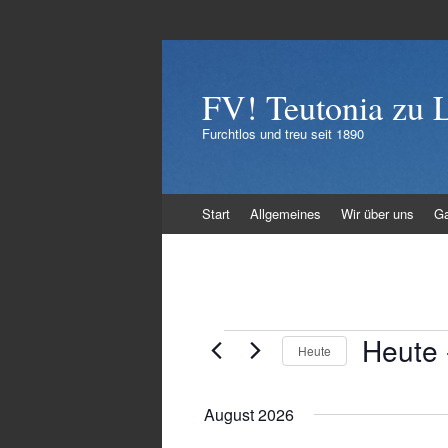
FV! Teutonia zu 
Furchtlos und treu seit 1890
Zum
Start
Allgemeines
Wir über uns
Ga
Inhalt
springen
Heute
 
Veranstaltungen
Heute
Datum
wählen.
August 2026