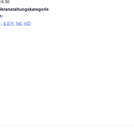
19:30
Veranstaltungskategorie
n:
^
,
a.d.H
,
hst
,
mD