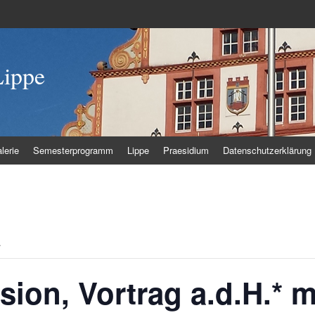
Lippe
lerie
Semesterprogramm
Lippe
Praesidium
Datenschutzerklärung
.
ion, Vortrag a.d.H.* 