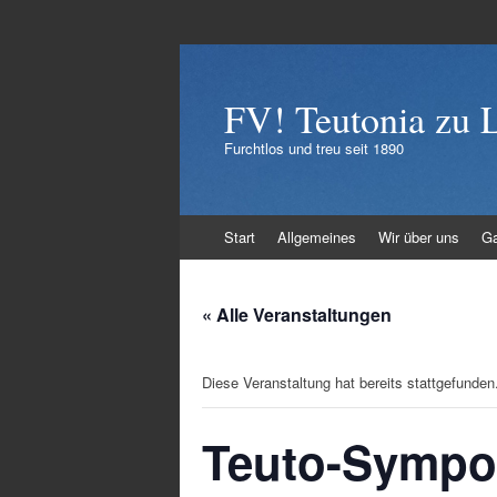
FV! Teutonia zu 
Furchtlos und treu seit 1890
Zum
Start
Allgemeines
Wir über uns
Ga
Inhalt
springen
« Alle Veranstaltungen
Diese Veranstaltung hat bereits stattgefunden
Teuto-Sympos