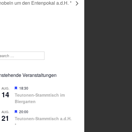
nobeln um den Entenpokal a.d.H. *
arch
nstehende Veranstaltungen
Hervorgehoben
18:30
AUG.
14
Teutonen-Stammtisch im
Biergarten
Hervorgehoben
20:00
AUG.
21
Teutonen-Stammtisch a.d.H.
*