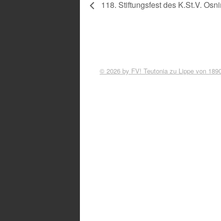
118. Stiftungsfest des K.St.V. Os
© 2026 by FV! Teutonia zu Lippe von 189