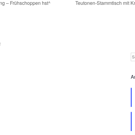
ning – Frühschoppen hst^
Teutonen-Stammtisch mit K
0
Se
A